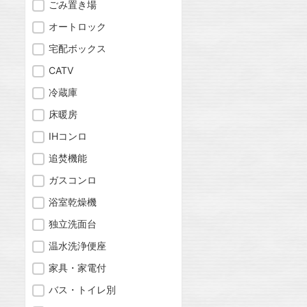
ごみ置き場
オートロック
宅配ボックス
CATV
冷蔵庫
床暖房
IHコンロ
追焚機能
ガスコンロ
浴室乾燥機
独立洗面台
温水洗浄便座
家具・家電付
バス・トイレ別