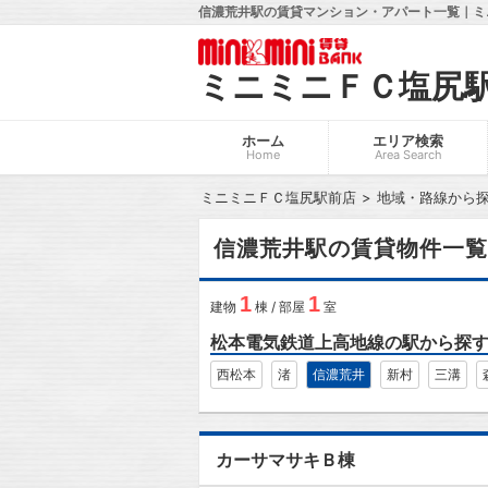
信濃荒井駅の賃貸マンション・アパート一覧｜ミ
ミニミニＦＣ塩尻
ホーム
エリア検索
Home
Area Search
ミニミニＦＣ塩尻駅前店
地域・路線から
信濃荒井駅の賃貸物件一覧
1
1
建物
棟 / 部屋
室
松本電気鉄道上高地線の駅から探
西松本
渚
信濃荒井
新村
三溝
カーサマサキＢ棟