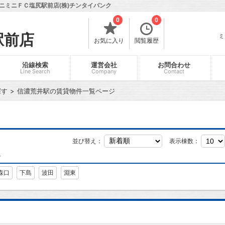
ニミニＦＣ塩尻駅前店(株)チンタイバンク
0
0
駅前店
ミ
お気に入り
閲覧履歴
沿線検索
運営会社
お問合わせ
Line Search
Company
Contact
探す
信濃荒井駅の賃貸物件一覧ページ
並び替え：
表示棟数：
す
森口
下島
波田
淵東