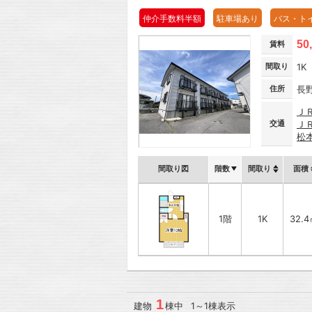
仲介手数料半額
駐車場あり
バス・ト
50
賃料
間取り
1K
住所
長
Ｊ
交通
Ｊ
松
間取り図
階数
間取り
面積
1階
1K
32.
1
建物
棟中 1～1棟表示