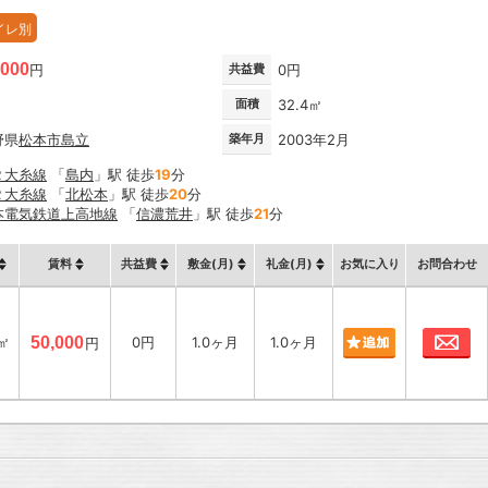
イレ別
,000
円
共益費
0円
面積
32.4㎡
野県
松本市
島立
築年月
2003年2月
Ｒ大糸線
「
島内
」駅 徒歩
19
分
Ｒ大糸線
「
北松本
」駅 徒歩
20
分
本電気鉄道上高地線
「
信濃荒井
」駅 徒歩
21
分
賃料
共益費
敷金(月)
礼金(月)
お気に入り
お問合わせ
お
4㎡
50,000
0円
1.0ヶ月
1.0ヶ月
円