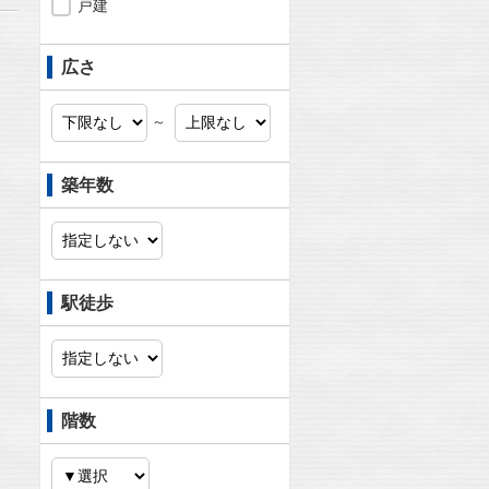
戸建
広さ
～
築年数
駅徒歩
階数