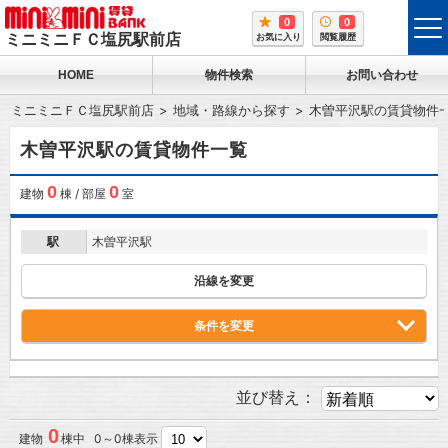
0
0
tog
ミニミニＦＣ塩尻駅前店
お気に入り
閲覧履歴
me
HOME
物件検索
お問い合わせ
ミニミニＦＣ塩尻駅前店
地域・路線から探す
木曽平沢駅の賃貸物件
木曽平沢駅の賃貸物件一覧
0
0
建物
棟 / 部屋
室
駅
木曽平沢駅
沿線を変更
条件を変更
並び替え：
0
建物
棟中 0～0棟表示