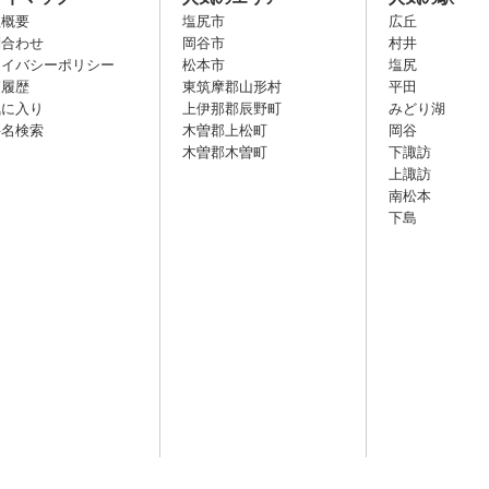
社概要
塩尻市
広丘
問合わせ
岡谷市
村井
ライバシーポリシー
松本市
塩尻
覧履歴
東筑摩郡山形村
平田
気に入り
上伊那郡辰野町
みどり湖
件名検索
木曽郡上松町
岡谷
木曽郡木曽町
下諏訪
上諏訪
南松本
下島