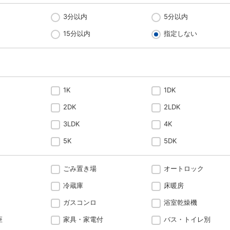
3分以内
5分以内
15分以内
指定しない
1K
1DK
2DK
2LDK
3LDK
4K
5K
5DK
ごみ置き場
オートロック
冷蔵庫
床暖房
ガスコンロ
浴室乾燥機
座
家具・家電付
バス・トイレ別