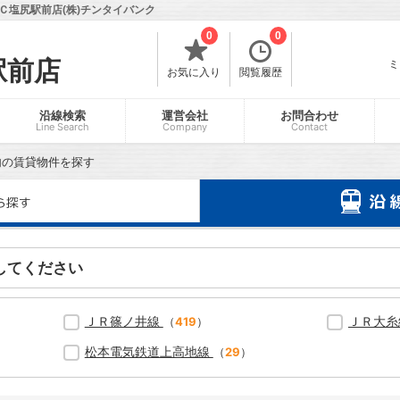
Ｃ塩尻駅前店(株)チンタイバンク
0
0
駅前店
ミ
お気に入り
閲覧履歴
沿線検索
運営会社
お問合わせ
Line Search
Company
Contact
内の賃貸物件を探す
してください
ＪＲ篠ノ井線
ＪＲ大
（
419
）
松本電気鉄道上高地線
（
29
）