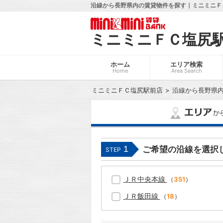
沿線から長野県内の賃貸物件を探す｜ミニミニＦ
ミニミニＦＣ塩尻
ホーム
エリア検索
Home
Area Search
ミニミニＦＣ塩尻駅前店
沿線から長野県
1
ご希望の沿線を選択
STEP
ＪＲ中央本線
（
351
）
ＪＲ飯田線
（
18
）