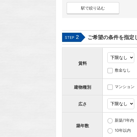
駅で絞り込む
2
ご希望の条件を指定
STEP
賃料
敷金なし
マンション
建物種別
広さ
新築/1年内
築年数
10年以内