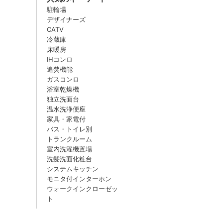
駐輪場
デザイナーズ
CATV
冷蔵庫
床暖房
IHコンロ
追焚機能
ガスコンロ
浴室乾燥機
独立洗面台
温水洗浄便座
家具・家電付
バス・トイレ別
トランクルーム
室内洗濯機置場
洗髪洗面化粧台
システムキッチン
モニタ付インターホン
ウォークインクローゼッ
ト