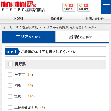
0
0
tog
ミニミニＦＣ塩尻駅前店
お気に入り
閲覧履歴
me
HOME
物件検索
お問い合わせ
ミニミニＦＣ塩尻駅前店
エリアから長野県内の賃貸物件を探す
1
ご希望のエリアを選択してください
STEP
長野県
松本市
（
64
）
岡谷市
（
80
）
塩尻市
（
376
）
上伊那郡辰野町
（
9
）