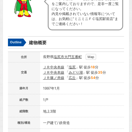
をご案内しておりますので、是非一度ご覧
になってください。
内見や掲載されていない情報等について
は、お気軽に”ミニミニＦＣ塩尻駅前店”ま
でご連絡ください！
建物概要
Outline
長野県
塩尻市
大門五番町
Map
住所
ＪＲ中央本線
「
塩尻
」駅 徒歩
18
分
ＪＲ中央本線
「
みどり湖
」駅 徒歩
35
分
交通
ＪＲ篠ノ井線
「
広丘
」駅 徒歩
54
分
1997年1月
築年月
1戸
総戸数
地上3階
総階数
一戸建て/ 鉄骨造
種別/構造