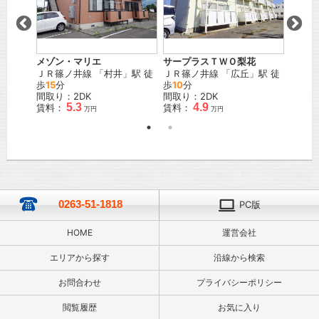
ルテ
メゾン・マリエ
サープラスＴＷＯ梨花
フレグ
」駅 徒
ＪＲ篠ノ井線
「
村井
」駅 徒
ＪＲ篠ノ井線
「
広丘
」駅 徒
ＪＲ中
歩
15
分
歩
10
分
駅 徒
間取り：2DK
間取り：2DK
間取り
5.3
4.9
賃料：
賃料：
賃料：
万円
万円
0263-51-1818
PC版
HOME
運営会社
エリアから探す
沿線から検索
お問合わせ
プライバシーポリシー
閲覧履歴
お気に入り