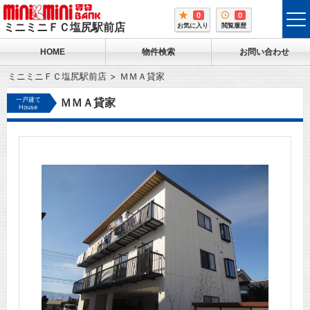
0
0
tog
ミニミニＦＣ塩尻駅前店
お気に入り
閲覧履歴
me
HOME
物件検索
お問い合わせ
ミニミニＦＣ塩尻駅前店
ＭＭＡ貸家
一戸建て
ＭＭＡ貸家
House