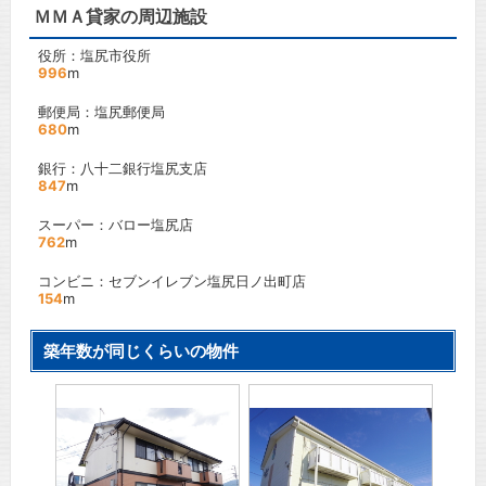
ＭＭＡ貸家の周辺施設
役所：塩尻市役所
996
m
郵便局：塩尻郵便局
680
m
銀行：八十二銀行塩尻支店
847
m
スーパー：バロー塩尻店
762
m
コンビニ：セブンイレブン塩尻日ノ出町店
154
m
築年数が同じくらいの物件