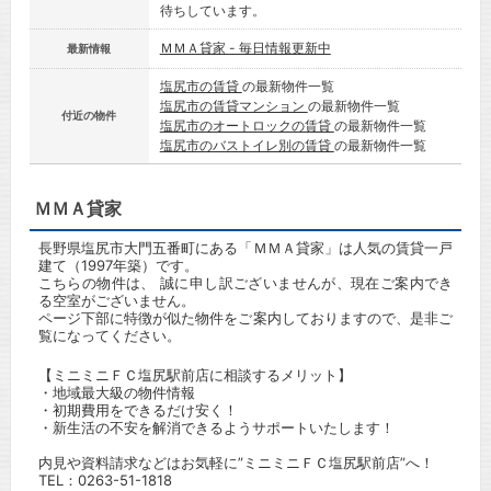
待ちしています。
ＭＭＡ貸家 - 毎日情報更新中
最新情報
塩尻市の賃貸
の最新物件一覧
塩尻市の賃貸マンション
の最新物件一覧
付近の物件
塩尻市のオートロックの賃貸
の最新物件一覧
塩尻市のバストイレ別の賃貸
の最新物件一覧
ＭＭＡ貸家
長野県塩尻市大門五番町にある「ＭＭＡ貸家」は人気の賃貸一戸
建て（1997年築）です。
こちらの物件は、 誠に申し訳ございませんが、現在ご案内でき
る空室がございません。
ページ下部に特徴が似た物件をご案内しておりますので、是非ご
覧になってください。
【ミニミニＦＣ塩尻駅前店に相談するメリット】
・地域最大級の物件情報
・初期費用をできるだけ安く！
・新生活の不安を解消できるようサポートいたします！
内見や資料請求などはお気軽に”ミニミニＦＣ塩尻駅前店”へ！
TEL：
0263-51-1818