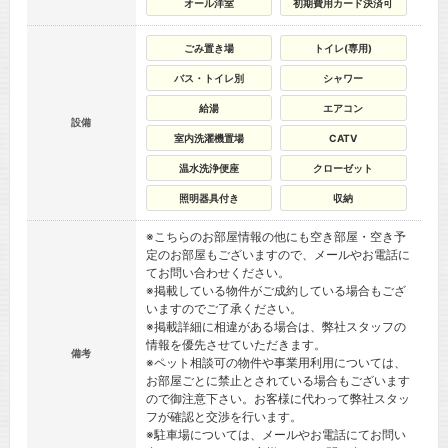
オール洋室
初期費用カード決済可
ごみ置き場
トイレ(専用)
バス・トイレ別
シャワー
給湯
エアコン
設備
室内洗濯機置場
CATV
温水洗浄便座
クローゼット
照明器具付き
収納
※こちらのお部屋情報の他にも空き部屋・空き予
定のお部屋もございますので、メールやお電話に
てお問い合わせください。
※掲載している物件がご成約している場合もござ
いますのでご了承ください。
※掲載詳細に相違がある場合は、弊社スタッフの
情報を優先させていただきます。
備考
※ペット相談可の物件や事業用利用については、
お部屋ごとに禁止とされている場合もございます
ので御注意下さい。お客様に代わって弊社スタッ
フが確認と交渉を行います。
※駐車場については、メールやお電話にてお問い