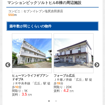
マンションビックソルトヒルB棟の周辺施設
コンビニ：セブンイレブン塩尻吉田原店
550
m
築年数が同じくらいの物件
ヒューマンライフギブアン
フォーブル広丘
プラザ
」駅 徒
ドギブA
ＪＲ篠ノ井線
「
広丘
」駅 徒
ＪＲ篠
ＪＲ中央本線
「
広丘
」駅 徒
歩
19
分
歩
10
歩
10
分
間取り：2DK
間取り
4.2
間取り：1K
賃料：
賃料：
万円
3.5
賃料：
万円