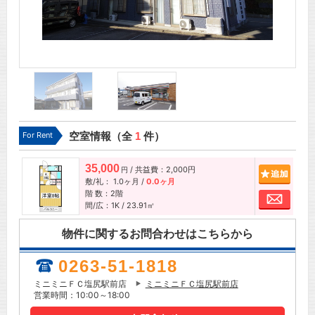
For Rent
空室情報（全
1
件）
35,000
/ 共益費：2,000円
追加
円
敷/礼：
1.0ヶ月
/
0.0ヶ月
階 数：2階
お問
間/広：1K / 23.91㎡
物件に関するお問合わせはこちらから
0263-51-1818
ミニミニＦＣ塩尻駅前店
ミニミニＦＣ塩尻駅前店
営業時間：10:00～18:00