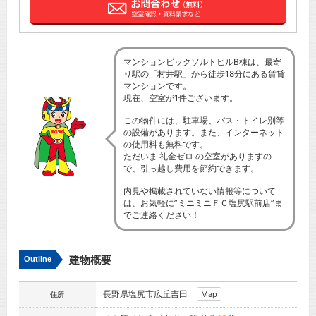
マンションビックソルトヒルB棟は、最寄
り駅の「村井駅」から徒歩18分にある賃貸
マンションです。
現在、空室が1件ございます。
この物件には、駐車場、バス・トイレ別等
の設備があります。また、インターネット
の使用料も無料です。
ただいま 礼金ゼロ の空室がありますの
で、引っ越し費用を節約できます。
内見や掲載されていない情報等について
は、お気軽に”ミニミニＦＣ塩尻駅前店”ま
でご連絡ください！
建物概要
Outline
長野県
塩尻市
広丘吉田
Map
住所