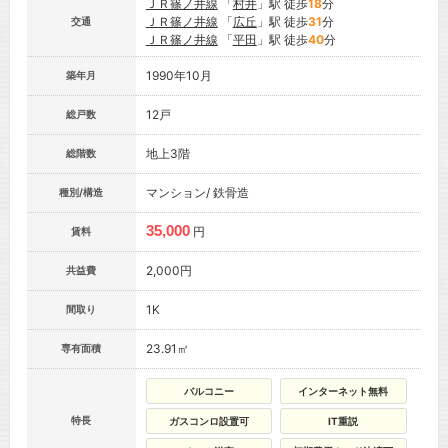
ＪＲ篠ノ井線
「
村井
」駅 徒歩
18
分
ＪＲ篠ノ井線
「
広丘
」駅 徒歩
31
分
交通
ＪＲ篠ノ井線
「
平田
」駅 徒歩
40
分
1990年10月
築年月
12戸
総戸数
地上3階
総階数
マンション/ 鉄骨造
種別/構造
35,000
円
賃料
2,000円
共益費
1K
間取り
23.91㎡
専有面積
バルコニー
インターネット無料
特長
ガスコンロ設置可
IT重説