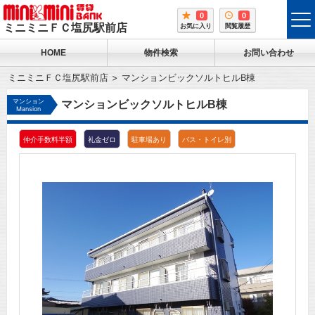
0
0
tog
ミニミニＦＣ塩尻駅前店
お気に入り
閲覧履歴
me
HOME
物件検索
お問い合わせ
ミニミニＦＣ塩尻駅前店
マンションビックソルトヒルB棟
マンション
マンションビックソルトヒルB棟
Mansion
仲介手数料半額
礼金ゼロ
駐車場あり
バス・トイレ別